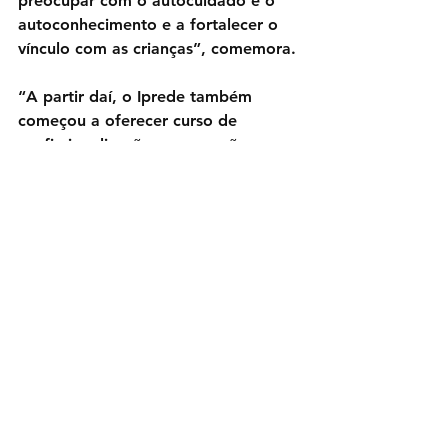
preocupar com o autocuidado e o 
autoconhecimento e a fortalecer o 
vínculo com as crianças”, comemora.
“A partir daí, o Iprede também 
começou a oferecer curso de 
profissionalização e essas mães 
começaram a participar desses 
cursos. Esse trabalho no Iprede 
continua hoje, mas de uma maneira 
diferente, por conta da pandemia”, 
conclui.
Eventos
Ver tudo
Posts recentes