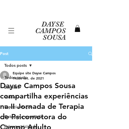
DAYSE
CAMPOS
SOUSA
Post
Todos posts
Equipe site Dayse Campos
Todos posts
14 de set. de 2021
Dayse Campos Sousa
Eventos
compartilha experiências
Vídeos
na II Jornada de Terapia
Especialização
de Psicomotora do
Categoria sem título
Campo Adulto
Psicomotricidade