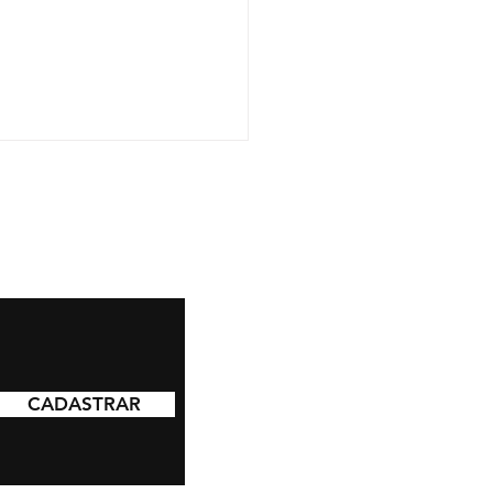
EO] Íntegra do
nário Psicomotricidade:
CADASTRAR
ação profissional
temporânea