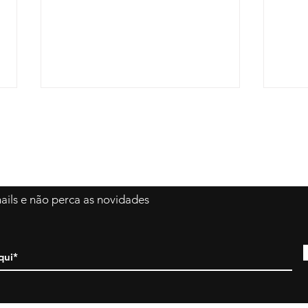
mails e não perca as novidades
[VÍDEO] Palestra de Dayse
[VÍD
Campos Souza no
Semi
Congresso Multidisciplinar
form
UNEC 2021
con