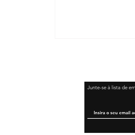
Junte-se à lista de e
Vídeo: íntegra da palestra
de Miguel Lorca e Talía
Morillo