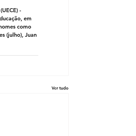
(UECE) - 
Educação, em 
s nomes como 
 (julho), Juan 
Ver tudo