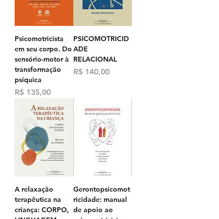
Psicomotricista
PSICOMOTRICID
em seu corpo. Do
ADE
sensório-motor à
RELACIONAL
transformação
Preço
R$ 140,00
psíquica
Preço
R$ 135,00
A relaxação
Gerontopsicomot
terapêutica na
ricidade: manual
criança: CORPO,
de apoio ao