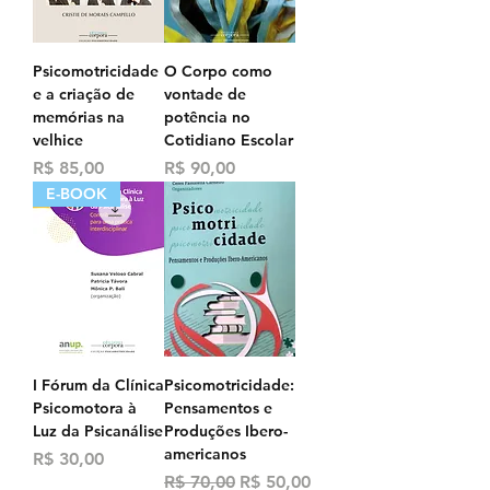
Psicomotricidade
O Corpo como
e a criação de
vontade de
memórias na
potência no
velhice
Cotidiano Escolar
Preço
Preço
R$ 85,00
R$ 90,00
E-BOOK
I Fórum da Clínica
Psicomotricidade:
Psicomotora à
Pensamentos e
Luz da Psicanálise
Produções Ibero-
americanos
Preço
R$ 30,00
Preço normal
Preço promocional
R$ 70,00
R$ 50,00