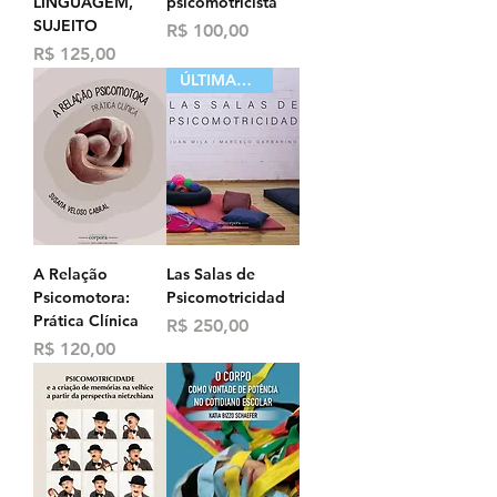
LINGUAGEM,
psicomotricista
SUJEITO
Preço
R$ 100,00
Preço
R$ 125,00
ÚLTIMAS UNIDADES
A Relação
Las Salas de
Psicomotora:
Psicomotricidad
Prática Clínica
Preço
R$ 250,00
Preço
R$ 120,00